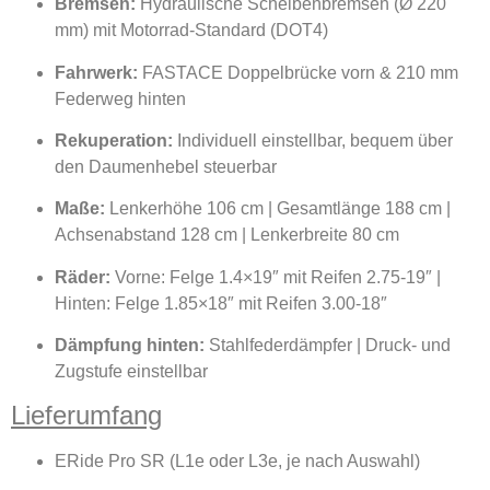
Bremsen:
Hydraulische Scheibenbremsen (Ø 220
mm) mit Motorrad-Standard (DOT4)
Fahrwerk:
FASTACE Doppelbrücke vorn & 210 mm
Federweg hinten
Rekuperation:
Individuell einstellbar, bequem über
den Daumenhebel steuerbar
Maße:
Lenkerhöhe 106 cm | Gesamtlänge 188 cm |
Achsenabstand 128 cm | Lenkerbreite 80 cm
Räder:
Vorne: Felge 1.4×19″ mit Reifen 2.75-19″ |
Hinten: Felge 1.85×18″ mit Reifen 3.00-18″
Dämpfung hinten:
Stahlfederdämpfer | Druck- und
Zugstufe einstellbar
Lieferumfang
ERide Pro SR (L1e oder L3e, je nach Auswahl)