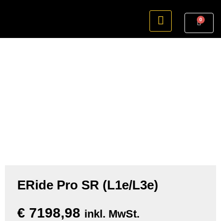
0
ERide Pro SR (L1e/L3e)
€
7198,98
inkl. MwSt.