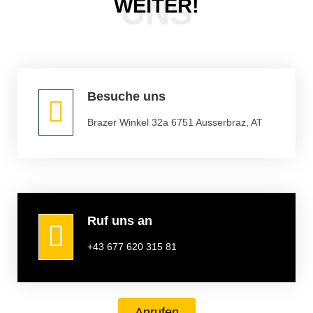
UNS
WEITER!
Besuche uns
Brazer Winkel 32a 6751 Ausserbraz, AT
Ruf uns an
+43 677 620 315 81
Anrufen