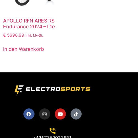
APOLLO RFN ARES RS
Endurance 2024 – L1e
€
5698,99
inkl. MwSt.
In den Warenkorb