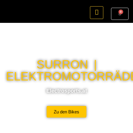
0
SURRON |
ELEKTROMOTORRÄD
Electrosports.at
Zu den Bikes